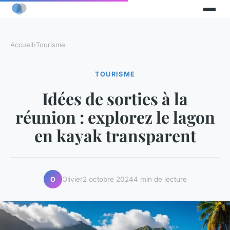
Accueil
›
Tourisme
TOURISME
Idées de sorties à la
réunion : explorez le lagon
en kayak transparent
Olivier
2 octobre 2024
4 min de lecture
O