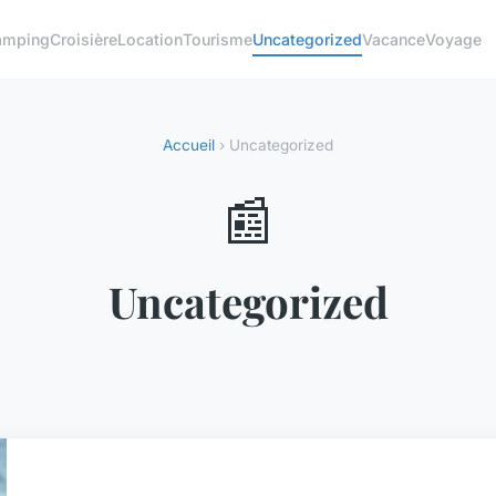
amping
Croisière
Location
Tourisme
Uncategorized
Vacance
Voyage
Accueil
› Uncategorized
📰
Uncategorized