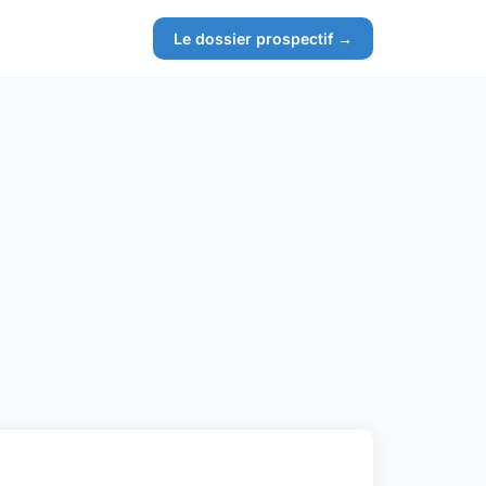
Le dossier prospectif →