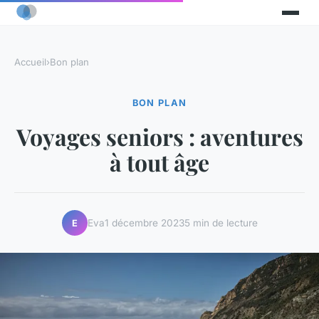
Accueil
›
Bon plan
BON PLAN
Voyages seniors : aventures
à tout âge
Eva
1 décembre 2023
5 min de lecture
E