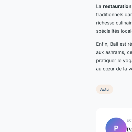
La
restauration
traditionnels da
richesse culinai
spécialités loca
Enfin, Bali est 
aux ashrams, ce
pratiquer le yog
au cœur de la ve
Actu
EC
P
P