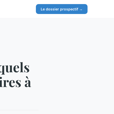
Le dossier prospectif →
quels
ires à