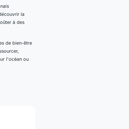
inais
découvrir la
goûter à des
es de bien-être
ssourcer,
sur l'océan ou