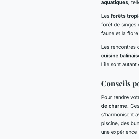
aquatiques
, te
Les
forêts trop
forêt de singes
faune et la flore
Les rencontres c
cuisine balinais
l'île sont autan
Conseils p
Pour rendre votr
de charme
. Ce
s'harmonisent av
piscine, des bu
une expérience 