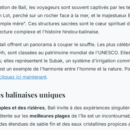
ation de Bali, les voyageurs sont souvent captivés par les t
h Lot, perché sur un rocher face à la mer, et le majestueux 
ple mère". Ces structures sacrées sont le cœur spirituel de 
tecture complexe et l'histoire hindou-balinaise.
Bali offrent un panorama à couper le souffle. Les plus cél
uwih, sont classées au patrimoine mondial de l'UNESCO. Elle
s; elles représentent le Subak, un système d'irrigation com
 est un exemple de l'harmonie entre l'homme et la nature. Po
cliquez ici maintenant
.
s balinaises uniques
ples et des rizières
, Bali invite à des expériences singuli
détente sur les
meilleures plages
de l'île est un incontournab
des étendues de sable fin et des eaux cristallines propices