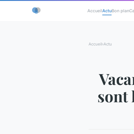
Accueil
Actu
Bon plan
C
Accueil
›
Actu
Vaca
sont 