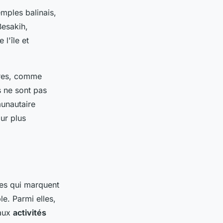
emples balinais,
Besakih,
l'île et
èbres, comme
s ne sont pas
munautaire
ur plus
ères qui marquent
le. Parmi elles,
 aux
activités