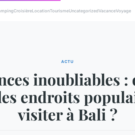
amping
Croisière
Location
Tourisme
Uncategorized
Vacance
Voyage
ACTU
nces inoubliables : 
les endroits popula
visiter à Bali ?