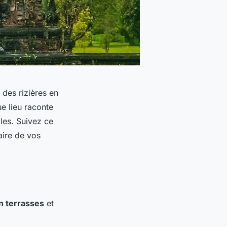
 des rizières en
ue lieu raconte
les. Suivez ce
aire de vos
en terrasses
et