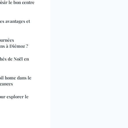
sir le bon centre
es avantages et
ournées
ins à Diémoz ?
hés de Noël en
il home dans le
acances
our explorer le