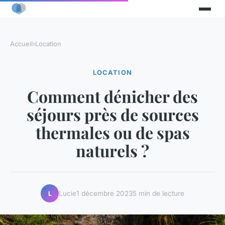
Accueil
›
Location
LOCATION
Comment dénicher des
séjours près de sources
thermales ou de spas
naturels ?
Lucie
1 décembre 2023
5 min de lecture
L