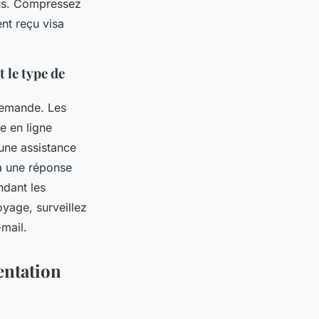
fus. Compressez
ent reçu visa
 le type de
 demande. Les
de en ligne
’une assistance
 à une réponse
ndant les
yage, surveillez
-mail.
entation