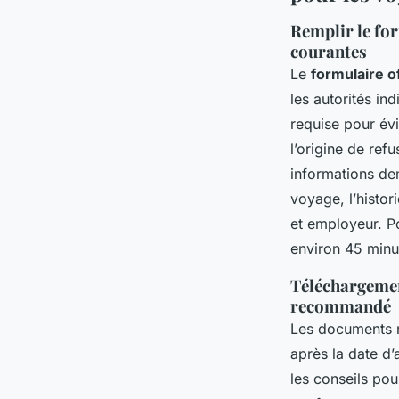
Remplir le for
courantes
Le
formulaire of
les autorités in
requise pour év
l’origine de refu
informations de
voyage, l’histor
et employeur. P
environ 45 minu
Téléchargemen
recommandé
Les documents n
après la date d’
les conseils pou