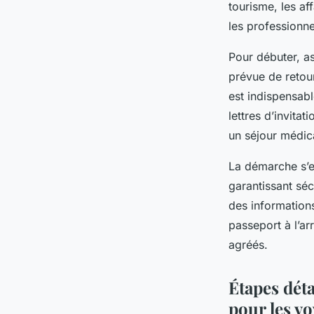
tourisme, les af
les professionne
Pour débuter, a
prévue de retour
est indispensabl
lettres d’invita
un séjour médica
La démarche s’ef
garantissant séc
des informations
passeport à l’ar
agréés.
Étapes dét
pour les v