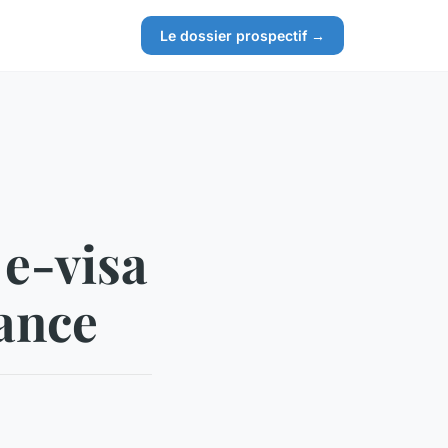
Le dossier prospectif →
 e-visa
rance