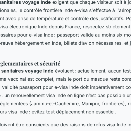
sanitaires voyage Inde
exigent que chaque visiteur soit à j
ionales, le contrôle frontière Inde e-visa s'effectue à l'aéro
nt avec prise de température et contrôle des justificatifs. P
sa électronique Inde depuis France, respectez strictement l
aires pour e-visa Inde : passeport valide au moins six moi
reuve hébergement en Inde, billets d’avion nécessaires, et ju
glementaires et sécurité
s sanitaires voyage Inde
évoluent : actuellement, aucun tes
éma vaccinal est complet, mais le port du masque reste cons
 validité passeport pour e-visa Inde doit impérativement cou
; un renouvellement visa Inde en ligne n’est pas possible un
réglementées (Jammu-et-Cachemire, Manipur, frontières), r
rs visa Inde : évitez tout déplacement non essentiel.
ivent être conscients que des raisons de refus visa Inde i