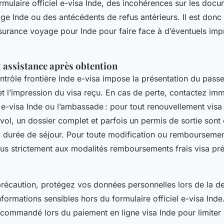
ormulaire officiel e-visa Inde, des incohérences sur les doc
yage Inde ou des antécédents de refus antérieurs. Il est donc
assurance voyage pour Inde pour faire face à d’éventuels i
 assistance après obtention
contrôle frontière Inde e-visa impose la présentation du passep
t l’impression du visa reçu. En cas de perte, contactez im
e-visa Inde ou l’ambassade : pour tout renouvellement visa 
 vol, un dossier complet et parfois un permis de sortie sont 
a durée de séjour. Pour toute modification ou remboursement
ous strictement aux modalités remboursements frais visa pré
récaution, protégez vos données personnelles lors de la d
nformations sensibles hors du formulaire officiel e-visa Inde
recommandé lors du paiement en ligne visa Inde pour limiter 