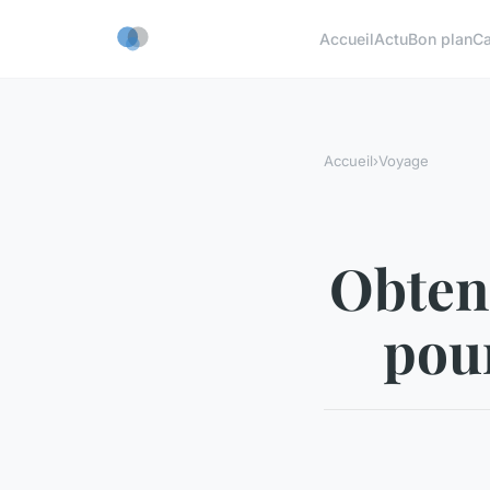
Accueil
Actu
Bon plan
C
Accueil
›
Voyage
Obtene
pour