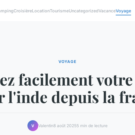
amping
Croisière
Location
Tourisme
Uncategorized
Vacance
Voyage
VOYAGE
z facilement votre
 l'inde depuis la f
Valentin
8 août 2025
5 min de lecture
V