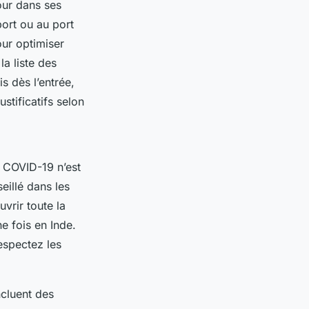
our dans ses
port ou au port
our optimiser
a liste des
s dès l’entrée,
stificatifs selon
t COVID-19 n’est
eillé dans les
vrir toute la
e fois en Inde.
espectez les
ncluent des